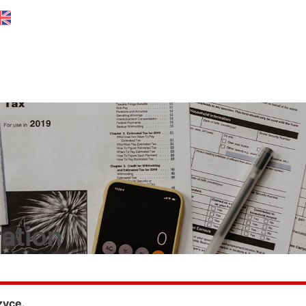
ation
zyce.