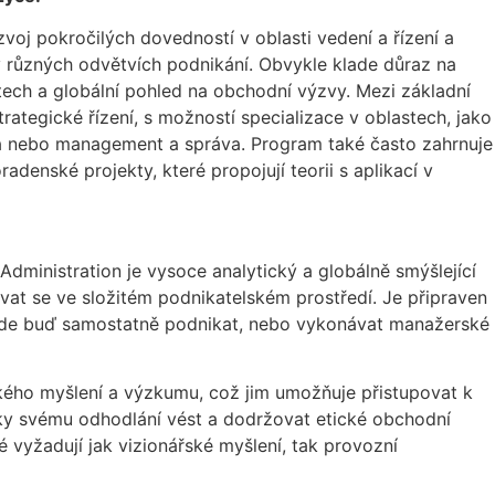
oj pokročilých dovedností v oblasti vedení a řízení a
v různých odvětvích podnikání. Obvykle klade důraz na
tech a globální pohled na obchodní výzvy. Mezi základní
trategické řízení, s možností specializace v oblastech, jako
a nebo management a správa. Program také často zahrnuje
adenské projekty, které propojují teorii s aplikací v
ministration je vysoce analytický a globálně smýšlející
vat se ve složitém podnikatelském prostředí. Je připraven
bude buď samostatně podnikat, nebo vykonávat manažerské
ického myšlení a výzkumu, což jim umožňuje přistupovat k
y svému odhodlání vést a dodržovat etické obchodní
é vyžadují jak vizionářské myšlení, tak provozní