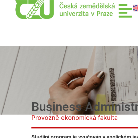
Business Administr
Provozně ekonomická fakulta
Studijní program je vyučován v anglickém ja