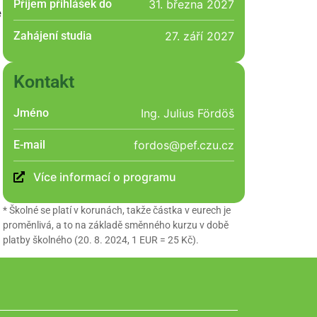
Příjem přihlášek do
31. března 2027
ě
Zahájení studia
27. září 2027
Kontakt
Jméno
Ing. Julius Fördöš
E-mail
fordos@pef.czu.cz
Více informací o programu
* Školné se platí v korunách, takže částka v eurech je
proměnlivá, a to na základě směnného kurzu v době
platby školného (20. 8. 2024, 1 EUR = 25 Kč).