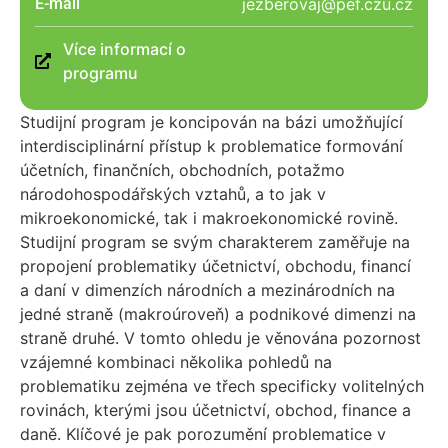
E-mail
jezberovaj@pef.czu.cz
Více informací o
programu
Studijní program je koncipován na bázi umožňující
interdisciplinární přístup k problematice formování
účetních, finančních, obchodních, potažmo
národohospodářských vztahů, a to jak v
mikroekonomické, tak i makroekonomické rovině.
Studijní program se svým charakterem zaměřuje na
propojení problematiky účetnictví, obchodu, financí
a daní v dimenzích národních a mezinárodních na
jedné straně (makroúroveň) a podnikové dimenzi na
straně druhé. V tomto ohledu je věnována pozornost
vzájemné kombinaci několika pohledů na
problematiku zejména ve třech specificky volitelných
rovinách, kterými jsou účetnictví, obchod, finance a
daně. Klíčové je pak porozumění problematice v