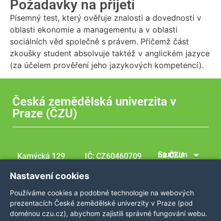
Požadavky na přijetí
Písemný test, který ověřuje znalosti a dovednosti v
oblasti ekonomie a managementu a v oblasti
sociálních věd společně s právem. Přičemž část
zkoušky student absolvuje taktéž v anglickém jazyce
(za účelem prověření jeho jazykových kompetencí).
Česká zemědělská univerzita v
Praze (ČZU)
Studium na ČZU
Kamýcká 129
IČ: CZ60460709
165 00 Praha –
Tel.: +420 224
Studijní programy
Nastavení cookies
Suchdol
381 111
Dny otevřených dveří
Používáme cookies a podobné technologie na webových
Česká republka
GPS
Kontakt
prezentacích České zemědělské univerzity v Praze (pod
coordinates:
doménou czu.cz), abychom zajistili správné fungování webu.