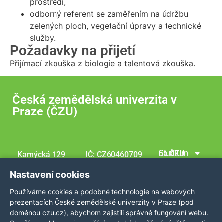
prostředí,
odborný referent se zaměřením na údržbu
zelených ploch, vegetační úpravy a technické
služby.
Požadavky na přijetí
Přijímací zkouška z biologie a talentová zkouška.
Česká zemědělská univerzita v
Praze (ČZU)
Studium na ČZU
Kamýcká 129
IČ: CZ60460709
165 00 Praha –
Tel.: +420 224
Studijní programy
Nastavení cookies
Suchdol
381 111
Dny otevřených dveří
Používáme cookies a podobné technologie na webových
Česká republka
GPS
Kontakt
prezentacích České zemědělské univerzity v Praze (pod
coordinates:
doménou czu.cz), abychom zajistili správné fungování webu.
50,129976,