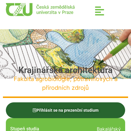
Krajinářská architektura
Fakulta agrobiologie, potravinových a
přírodních zdrojů
Přihlásit se na prezenční studium
Stupeň studia
Bakalářský