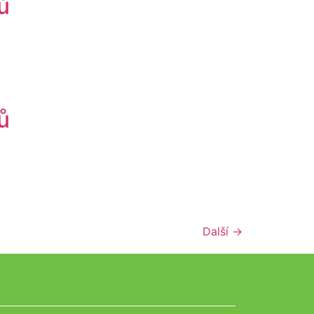
ů
ů
Další
→