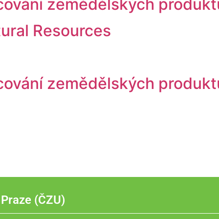
racování zemědělských produkt
tural Resources
racování zemědělských produkt
 Praze (ČZU)